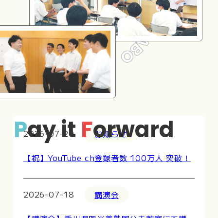
P
ay it
F
orward
2026-07-20
お知らせ
【祝】YouTube ch登録者数 100万人 突破！
2026-07-18
講演会