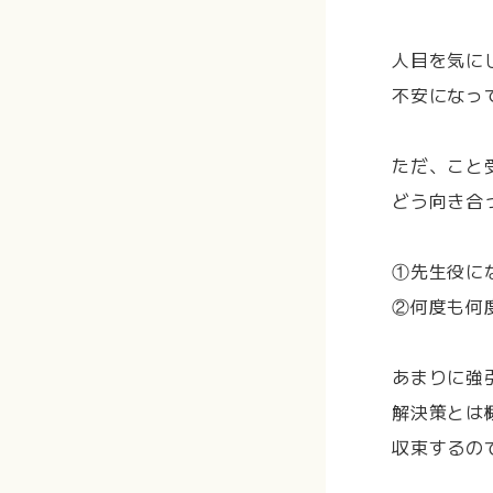
人目を気に
不安になっ
ただ、こと
どう向き合
①先生役に
②何度も何
あまりに強
解決策とは
収束するの