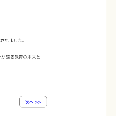
載されました。
erが語る教育の未来と
次へ >>